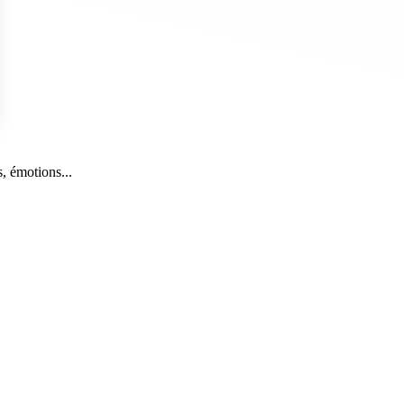
s Options
, émotions...
ètres de confidentialité, en garantissant la conformité avec le