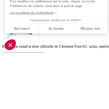
Pour modifier vos préférences par la suite, cliquez sur le lien
'Préférences de cookies' situé dans le pied de page.
Lire la politique de confidentialité
Consentements certifiés par
Non merci
Je choisis
OK pour moi
Axeptio consent
Plateforme de Gestion du Consentement : Personnalisez vo
Reçois par email ta dose officielle de Clermont Foot 63 : actus, matchs
Notre plateforme vous permet d'adapter et de gérer vos param
Je m'inscris à la newsletter
Pied de page (liens légaux)
© 2026 Clermont Foot 63
Présentation Générale
Mentions légales
Politique de confidentialité
Plan du site
Accessibilité: Partiellement conforme
Conditions générales de vente
Gestion des cookies
Réalisé par