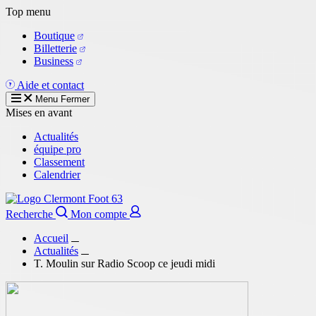
Aller
Top menu
au
Boutique
contenu
Billetterie
principal
Business
Aide et contact
Menu
Fermer
Mises en avant
Actualités
équipe pro
Classement
Calendrier
Recherche
Mon compte
Accueil
Actualités
T. Moulin sur Radio Scoop ce jeudi midi