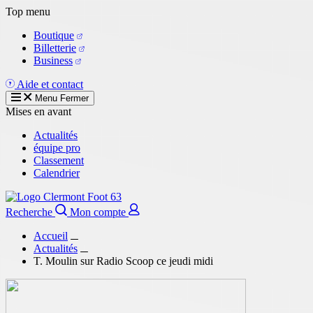
Aller
Top menu
au
Boutique
contenu
Billetterie
principal
Business
Aide et contact
Menu
Fermer
Mises en avant
Actualités
équipe pro
Classement
Calendrier
Recherche
Mon compte
Accueil
Actualités
T. Moulin sur Radio Scoop ce jeudi midi