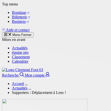
Aller
Top menu
au
Boutique
contenu
Billetterie
principal
Business
Aide et contact
Menu
Fermer
Mises en avant
Actualités
équipe pro
Classement
Calendrier
Recherche
Mon compte
Accueil
Actualités
Supporters : Déplacement à Lens !