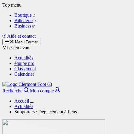
Aller
Top menu
au
Boutique
contenu
Billetterie
principal
Business
Aide et contact
Menu
Fermer
Mises en avant
Actualités
équipe pro
Classement
Calendrier
Recherche
Mon compte
Accueil
Actualités
Supporters : Déplacement à Lens