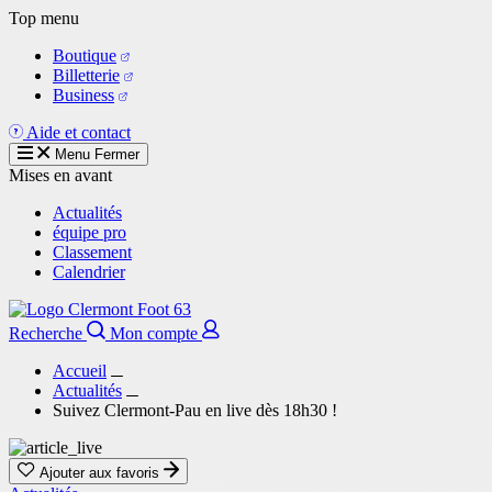
Aller
Top menu
au
Boutique
contenu
Billetterie
principal
Business
Aide et contact
Menu
Fermer
Mises en avant
Actualités
équipe pro
Classement
Calendrier
Recherche
Mon compte
Accueil
Actualités
Suivez Clermont-Pau en live dès 18h30 !
Ajouter aux favoris