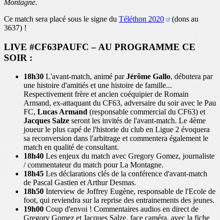
Montagne.
Ce match sera placé sous le signe du
Téléthon 2020
(dons au
3637) !
LIVE #CF63PAUFC – AU PROGRAMME CE
SOIR :
18h30
L'avant-match, animé par
Jérôme Gallo
, débutera par
une histoire d'amitiés et une histoire de famille...
Respectivement frère et ancien coéquipier de Romain
Armand, ex-attaquant du CF63, adversaire du soir avec le Pau
FC,
Lucas Armand
(responsable commercial du CF63) et
Jacques Salze
seront les invités de l'avant-match. Le 4ème
joueur le plus capé de l'historie du club en Ligue 2 évoquera
sa reconversion dans l'arbitrage et commentera également le
match en qualité de consultant.
18h40
Les enjeux du match avec Gregory Gomez, journaliste
/ commentateur du match pour La Montagne.
18h45
Les déclarations clés de la conférence d'avant-match
de Pascal Gastien et Arthur Desmas.
18h50
Interview de Joffrey Eugène, responsable de l'Ecole de
foot, qui reviendra sur la reprise des entrainements des jeunes.
19h00
Coup d'envoi ! Commentaires audios en direct de
Gregory Gomez et Jacques Salze, face caméra, avec la fiche