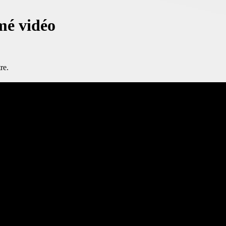
mé vidéo
re.