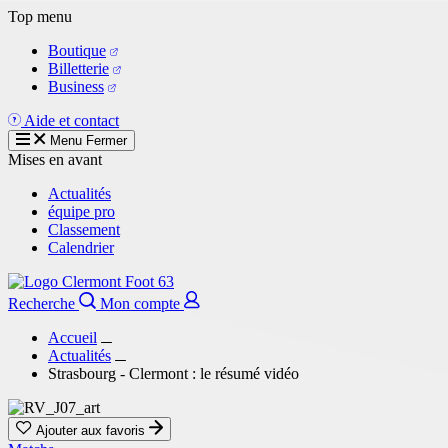
Aller
Top menu
au
Boutique
contenu
Billetterie
principal
Business
Aide et contact
Menu
Fermer
Mises en avant
Actualités
équipe pro
Classement
Calendrier
Recherche
Mon compte
Accueil
Actualités
Strasbourg - Clermont : le résumé vidéo
Ajouter aux favoris