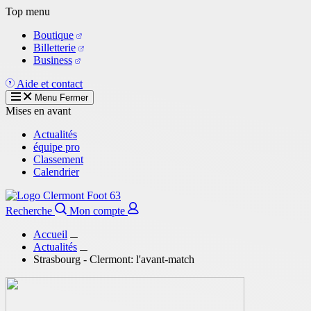
Aller
Top menu
au
Boutique
contenu
Billetterie
principal
Business
Aide et contact
Menu
Fermer
Mises en avant
Actualités
équipe pro
Classement
Calendrier
Recherche
Mon compte
Accueil
Actualités
Strasbourg - Clermont: l'avant-match