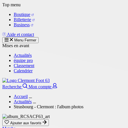
Aller
Top menu
au
Boutique
contenu
Billetterie
principal
Business
Aide et contact
Menu
Fermer
Mises en avant
Actualités
équipe pro
Classement
Calendrier
Recherche
Mon compte
Accueil
Actualités
Strasbourg - Clermont : l'album photos
Ajouter aux favoris