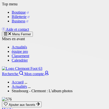
Aller
Top menu
au
Boutique
contenu
Billetterie
principal
Business
Aide et contact
Menu
Fermer
Mises en avant
Actualités
équipe pro
Classement
Calendrier
Recherche
Mon compte
Accueil
Actualités
Strasbourg - Clermont : L'album photos
Ajouter aux favoris