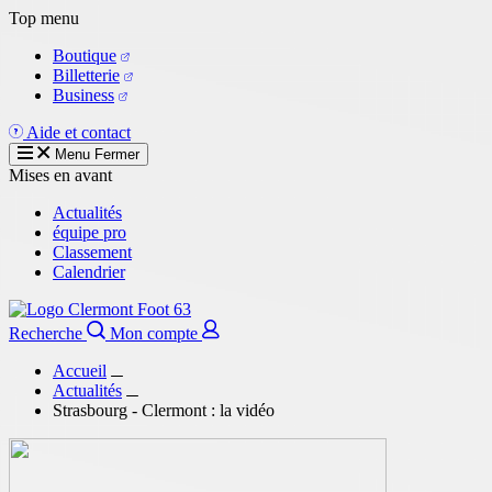
Aller
Top menu
au
Boutique
contenu
Billetterie
principal
Business
Aide et contact
Menu
Fermer
Mises en avant
Actualités
équipe pro
Classement
Calendrier
Recherche
Mon compte
Accueil
Actualités
Strasbourg - Clermont : la vidéo