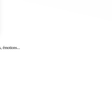
s Options
, émotions...
ètres de confidentialité, en garantissant la conformité avec le