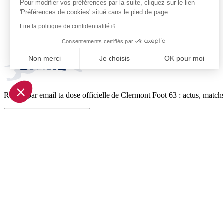
Pour modifier vos préférences par la suite, cliquez sur le lien
'Préférences de cookies' situé dans le pied de page.
Lire la politique de confidentialité
Consentements certifiés par
Non merci
Je choisis
OK pour moi
Axeptio consent
Plateforme de Gestion du Consentement : Personnalisez vo
Reçois par email ta dose officielle de Clermont Foot 63 : actus, matchs
Notre plateforme vous permet d'adapter et de gérer vos param
Je m'inscris à la newsletter
Pied de page (liens légaux)
© 2026 Clermont Foot 63
Présentation Générale
Mentions légales
Politique de confidentialité
Plan du site
Accessibilité: Partiellement conforme
Conditions générales de vente
Gestion des cookies
Réalisé par