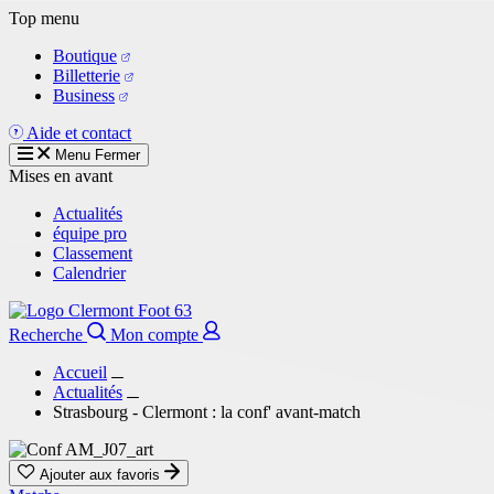
Aller
Top menu
au
Boutique
contenu
Billetterie
principal
Business
Aide et contact
Menu
Fermer
Mises en avant
Actualités
équipe pro
Classement
Calendrier
Recherche
Mon compte
Accueil
Actualités
Strasbourg - Clermont : la conf' avant-match
Ajouter aux favoris