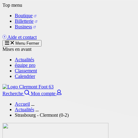
Aller
Top menu
au
Boutique
contenu
Billetterie
principal
Business
Aide et contact
Menu
Fermer
Mises en avant
Actualités
équipe pro
Classement
Calendrier
Recherche
Mon compte
Accueil
Actualités
Strasbourg - Clermont (0-2)