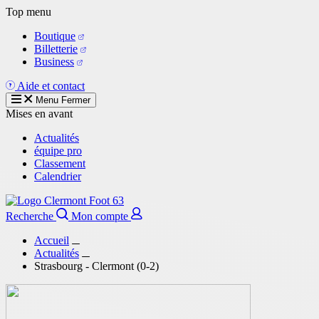
Aller
Top menu
au
Boutique
contenu
Billetterie
principal
Business
Aide et contact
Menu
Fermer
Mises en avant
Actualités
équipe pro
Classement
Calendrier
Recherche
Mon compte
Accueil
Actualités
Strasbourg - Clermont (0-2)