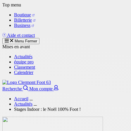
Aller
Top menu
au
Boutique
contenu
Billetterie
principal
Business
Aide et contact
Menu
Fermer
Mises en avant
Actualités
équipe pro
Classement
Calendrier
Recherche
Mon compte
Accueil
Actualités
Stages Indoor : le Noël 100% Foot !