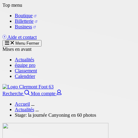
Aller
Top menu
au
Boutique
contenu
Billetterie
principal
Business
Aide et contact
Menu
Fermer
Mises en avant
Actualités
équipe pro
Classement
Calendrier
Recherche
Mon compte
Accueil
Actualités
Stage: la journée Canyoning en 60 photos