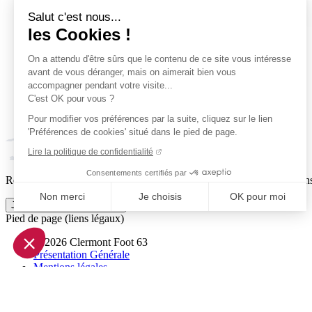
Salut c'est nous...
les Cookies !
On a attendu d'être sûrs que le contenu de ce site vous intéresse
avant de vous déranger, mais on aimerait bien vous
accompagner pendant votre visite...
C'est OK pour vous ?
Pour modifier vos préférences par la suite, cliquez sur le lien
'Préférences de cookies' situé dans le pied de page.
Lire la politique de confidentialité
Consentements certifiés par
Reçois par email ta dose officielle de Clermont Foot 63 : actus, matchs
Non merci
Je choisis
OK pour moi
Je m'inscris à la newsletter
Pied de page (liens légaux)
Axeptio consent
Plateforme de Gestion du Consentement : Personnalisez vo
© 2026 Clermont Foot 63
Présentation Générale
Notre plateforme vous permet d'adapter et de gérer vos param
Mentions légales
Politique de confidentialité
Plan du site
Accessibilité: Partiellement conforme