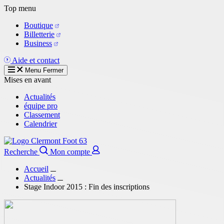
Aller
Top menu
au
Boutique
contenu
Billetterie
principal
Business
Aide et contact
Menu
Fermer
Mises en avant
Actualités
équipe pro
Classement
Calendrier
Recherche
Mon compte
Accueil
Actualités
Stage Indoor 2015 : Fin des inscriptions