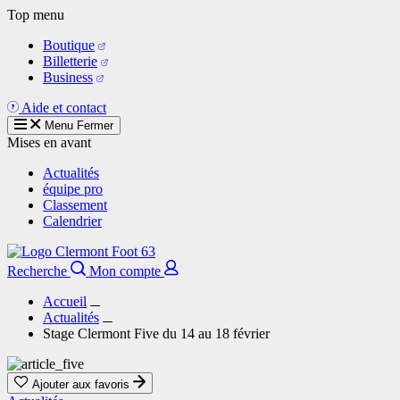
Aller
Top menu
au
Boutique
contenu
Billetterie
principal
Business
Aide et contact
Menu
Fermer
Mises en avant
Actualités
équipe pro
Classement
Calendrier
Recherche
Mon compte
Accueil
Actualités
Stage Clermont Five du 14 au 18 février
Ajouter aux favoris