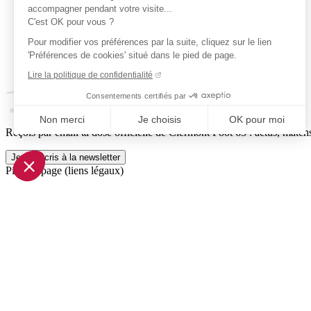
accompagner pendant votre visite...
C'est OK pour vous ?
Pour modifier vos préférences par la suite, cliquez sur le lien
'Préférences de cookies' situé dans le pied de page.
Lire la politique de confidentialité
Consentements certifiés par
Non merci
Je choisis
OK pour moi
Reçois par email ta dose officielle de Clermont Foot 63 : actus, matchs
Axeptio consent
Plateforme de Gestion du Consentement : Personnalisez vo
Je m'inscris à la newsletter
Pied de page (liens légaux)
Notre plateforme vous permet d'adapter et de gérer vos param
© 2026 Clermont Foot 63
Présentation Générale
Mentions légales
Politique de confidentialité
Plan du site
Accessibilité: Partiellement conforme
Conditions générales de vente
Gestion des cookies
Réalisé par