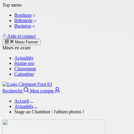
Aller
Top menu
au
Boutique
contenu
Billetterie
principal
Business
Aide et contact
Menu
Fermer
Mises en avant
Actualités
équipe pro
Classement
Calendrier
Recherche
Mon compte
Accueil
Actualités
Stage au Chambon : l'album photos !