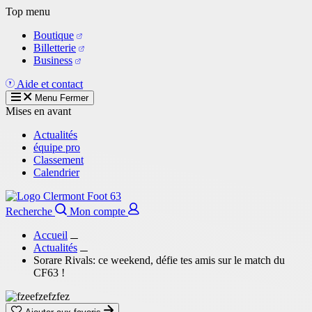
Aller
Top menu
au
Boutique
contenu
Billetterie
principal
Business
Aide et contact
Menu
Fermer
Mises en avant
Actualités
équipe pro
Classement
Calendrier
Recherche
Mon compte
Accueil
Actualités
Sorare Rivals: ce weekend, défie tes amis sur le match du
CF63 !