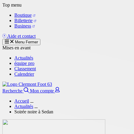
Aller
Top menu
au
Boutique
contenu
Billetterie
principal
Business
Aide et contact
Menu
Fermer
Mises en avant
Actualités
équipe pro
Classement
Calendrier
Recherche
Mon compte
Accueil
Actualités
Soirée noire à Sedan