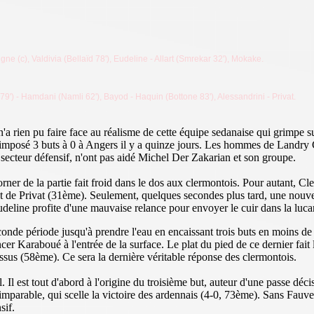
ne (c), Valdivia (Bellaïd 78'), Eudeline - Allart (Smrekar 32'), Mokake.
79') - Hamdani (Namli 62'), Bayod - Haquin (Bottone 83'), Alessandrini - Privat.
n'a rien pu faire face au réalisme de cette équipe sedanaise qui grimpe
re imposé 3 buts à 0 à Angers il y a quinze jours. Les hommes de Landry 
 secteur défensif, n'ont pas aidé Michel Der Zakarian et son groupe.
ner de la partie fait froid dans le dos aux clermontois. Pour autant, C
et de Privat (31ème). Seulement, quelques secondes plus tard, une nouv
udeline profite d'une mauvaise relance pour envoyer le cuir dans la luc
conde période jusqu'à prendre l'eau en encaissant trois buts en moins d
cer Karaboué à l'entrée de la surface. Le plat du pied de ce dernier fait
dessus (58ème). Ce sera la dernière véritable réponse des clermontois.
Il est tout d'abord à l'origine du troisième but, auteur d'une passe déci
imparable, qui scelle la victoire des ardennais (4-0, 73ème). Sans Fauve
sif.