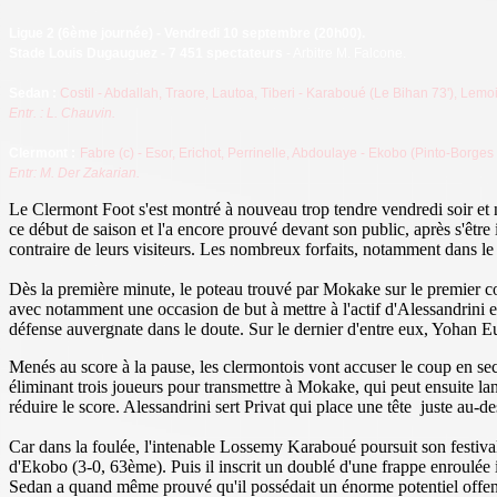
Ligue 2
(6ème journée) - Vendredi 10 septembre (20h00).
Stade Louis Dugauguez - 7 451 spectateurs
- Arbitre M. Falcone.
Sedan
:
Costil - Abdallah, Traore, Lautoa, Tiberi - Karaboué (Le Bihan 73'), Lemoig
Entr. :
L. Chauvin.
Clermont :
Fabre (c) - Esor, Erichot, Perrinelle, Abdoulaye - Ekobo (Pinto-Borges 
Entr: M. Der Zakarian.
Le Clermont Foot s'est montré à nouveau trop tendre vendredi soir et 
ce début de saison et l'a encore prouvé devant son public, après s'êt
contraire de leurs visiteurs. Les nombreux forfaits, notamment dans le
Dès la première minute, le poteau trouvé par Mokake sur le premier cor
avec notamment une occasion de but à mettre à l'actif d'Alessandrini 
défense auvergnate dans le doute. Sur le dernier d'entre eux, Yohan E
Menés au score à la pause, les clermontois vont accuser le coup en se
éliminant trois joueurs pour transmettre à Mokake, qui peut ensuite lan
réduire le score. Alessandrini sert Privat qui place une tête juste au-
Car dans la foulée, l'intenable Lossemy Karaboué poursuit son festival. 
d'Ekobo (3-0, 63ème). Puis il inscrit un doublé d'une frappe enroulée 
Sedan a quand même prouvé qu'il possédait un énorme potentiel offen