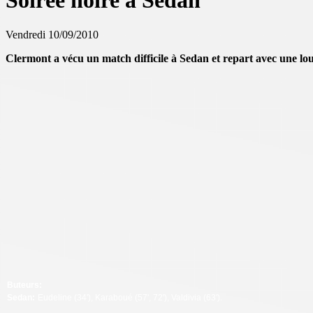
Soirée noire à Sedan
Vendredi 10/09/2010
Clermont a vécu un match difficile à Sedan et repart avec une lo
Buteurs:
Sedan:
Eudeline (34'
), Karaboué (57', 72'), Valdivia (63').