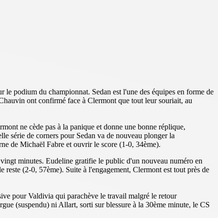
 sur le podium du championnat. Sedan est l'une des équipes en forme de
Chauvin ont confirmé face à Clermont que tout leur souriait, au
lermont ne cède pas à la panique et donne une bonne réplique,
elle série de corners pour Sedan va de nouveau plonger la
arne de Michaël Fabre et ouvrir le score (1-0, 34ème).
e vingt minutes. Eudeline gratifie le public d'un nouveau numéro en
 le reste (2-0, 57ème). Suite à l'engagement, Clermont est tout près de
sive pour Valdivia qui parachève le travail malgré le retour
rgue (suspendu) ni Allart, sorti sur blessure à la 30ème minute, le CS