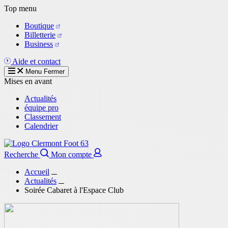
Aller
Top menu
au
Boutique
contenu
Billetterie
principal
Business
Aide et contact
Menu
Fermer
Mises en avant
Actualités
équipe pro
Classement
Calendrier
Recherche
Mon compte
Accueil
Actualités
Soirée Cabaret à l'Espace Club