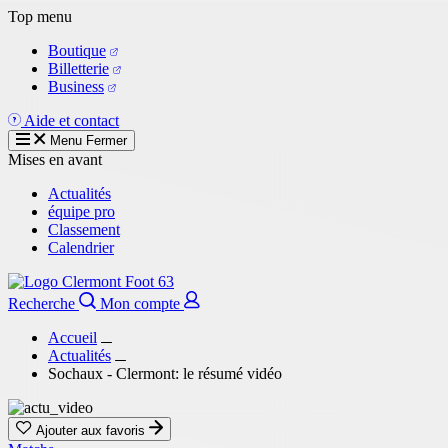
Aller
Top menu
au
Boutique
contenu
Billetterie
principal
Business
Aide et contact
Menu
Fermer
Mises en avant
Actualités
équipe pro
Classement
Calendrier
Recherche
Mon compte
Accueil
Actualités
Sochaux - Clermont: le résumé vidéo
Ajouter aux favoris