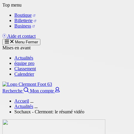
Aller
Top menu
au
Boutique
contenu
Billetterie
principal
Business
Aide et contact
Menu
Fermer
Mises en avant
Actualités
équipe pro
Classement
Calendrier
Recherche
Mon compte
Accueil
Actualités
Sochaux - Clermont: le résumé vidéo