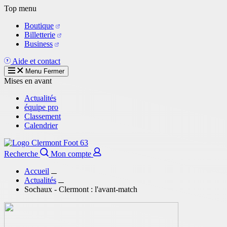
Aller
Top menu
au
Boutique
contenu
Billetterie
principal
Business
Aide et contact
Menu
Fermer
Mises en avant
Actualités
équipe pro
Classement
Calendrier
Recherche
Mon compte
Accueil
Actualités
Sochaux - Clermont : l'avant-match