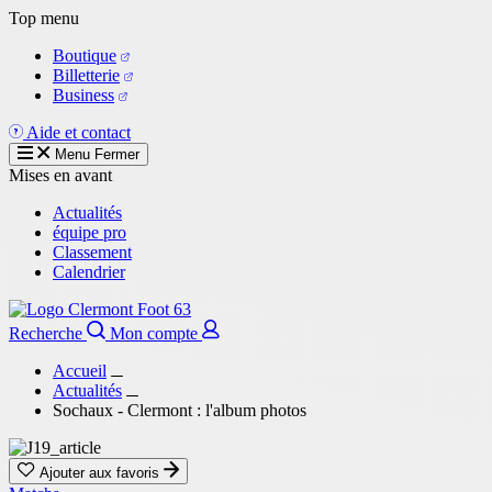
Aller
Top menu
au
Boutique
contenu
Billetterie
principal
Business
Aide et contact
Menu
Fermer
Mises en avant
Actualités
équipe pro
Classement
Calendrier
Recherche
Mon compte
Accueil
Actualités
Sochaux - Clermont : l'album photos
Ajouter aux favoris