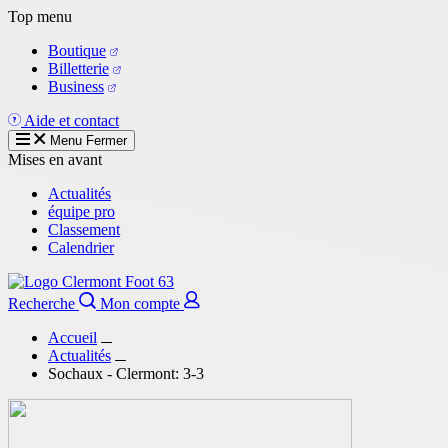
Aller
Top menu
au
Boutique
contenu
Billetterie
principal
Business
Aide et contact
Menu
Fermer
Mises en avant
Actualités
équipe pro
Classement
Calendrier
Recherche
Mon compte
Accueil
Actualités
Sochaux - Clermont: 3-3