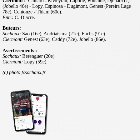
Clermont :
Caillard - Rivieyran, Laporte, Fontaine, Djellabi (c)
(Jobello 46e) - Lopy, Espinosa - Dugimont, Genest (Pereira Lage
78e), Centonze - Thiam (60e).
Entr.:
C. Diacre.
Buteurs:
Sochaux:
Sao (16e), Andriatsima (21e), Fuchs (91e).
Clermont:
Genest (63e), Caddy (72e), Jobello (86e).
Avertissements :
Sochaux:
Berenguer (20e).
Clermont:
Lopy (59e).
(c) photo fcsochaux.fr