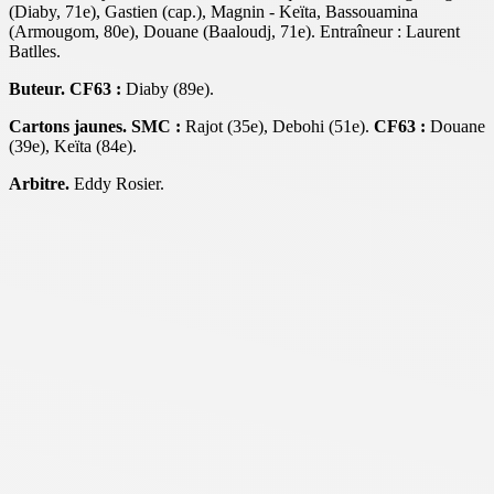
(Diaby, 71e), Gastien (cap.), Magnin - Keïta, Bassouamina
(Armougom, 80e), Douane (Baaloudj, 71e). Entraîneur : Laurent
Batlles.
Buteur.
CF63 :
Diaby (89e).
Cartons jaunes. SMC :
Rajot (35e), Debohi (51e).
CF63 :
Douane
(39e), Keïta (84e).
Arbitre.
Eddy Rosier.