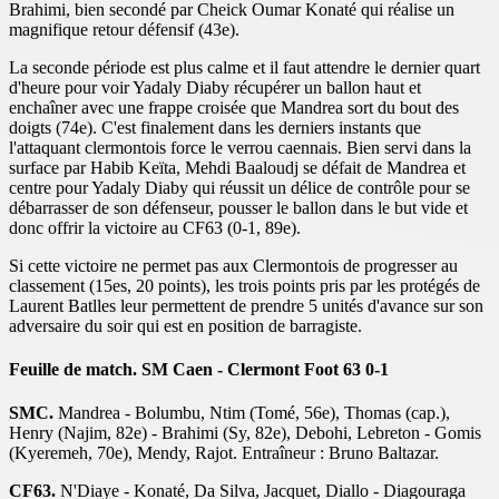
Brahimi, bien secondé par Cheick Oumar Konaté qui réalise un
magnifique retour défensif (43e).
La seconde période est plus calme et il faut attendre le dernier quart
d'heure pour voir Yadaly Diaby récupérer un ballon haut et
enchaîner avec une frappe croisée que Mandrea sort du bout des
doigts (74e). C'est finalement dans les derniers instants que
l'attaquant clermontois force le verrou caennais. Bien servi dans la
surface par Habib Keïta, Mehdi Baaloudj se défait de Mandrea et
centre pour Yadaly Diaby qui réussit un délice de contrôle pour se
débarrasser de son défenseur, pousser le ballon dans le but vide et
donc offrir la victoire au CF63 (0-1, 89e).
Si cette victoire ne permet pas aux Clermontois de progresser au
classement (15es, 20 points), les trois points pris par les protégés de
Laurent Batlles leur permettent de prendre 5 unités d'avance sur son
adversaire du soir qui est en position de barragiste.
Feuille de match. SM Caen - Clermont Foot 63 0-1
SMC.
Mandrea - Bolumbu, Ntim (Tomé, 56e), Thomas (cap.),
Henry (Najim, 82e) - Brahimi (Sy, 82e), Debohi, Lebreton - Gomis
(Kyeremeh, 70e), Mendy, Rajot. Entraîneur : Bruno Baltazar.
CF63.
N'Diaye - Konaté, Da Silva, Jacquet, Diallo - Diagouraga