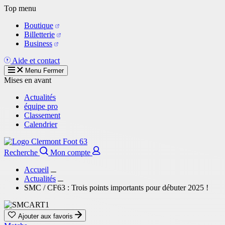
Aller
Top menu
au
Boutique
contenu
Billetterie
principal
Business
Aide et contact
Menu
Fermer
Mises en avant
Actualités
équipe pro
Classement
Calendrier
Recherche
Mon compte
Accueil
Actualités
SMC / CF63 : Trois points importants pour débuter 2025 !
Ajouter aux favoris