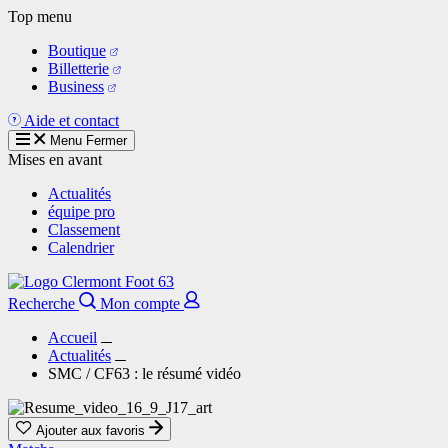
Aller
Top menu
au
Boutique
contenu
Billetterie
principal
Business
Aide et contact
Menu
Fermer
Mises en avant
Actualités
équipe pro
Classement
Calendrier
Recherche
Mon compte
Accueil
Actualités
SMC / CF63 : le résumé vidéo
Ajouter aux favoris