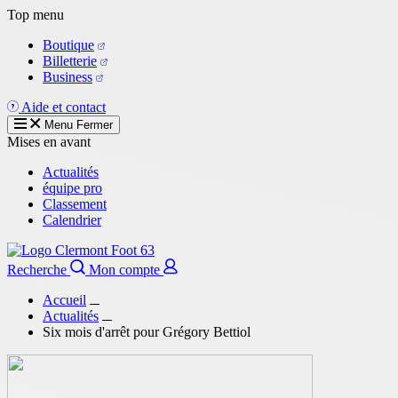
Aller
Top menu
au
Boutique
contenu
Billetterie
principal
Business
Aide et contact
Menu
Fermer
Mises en avant
Actualités
équipe pro
Classement
Calendrier
Recherche
Mon compte
Accueil
Actualités
Six mois d'arrêt pour Grégory Bettiol