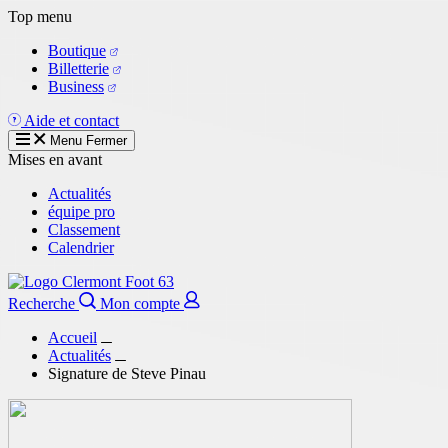
Aller
Top menu
au
Boutique
contenu
Billetterie
principal
Business
Aide et contact
Menu
Fermer
Mises en avant
Actualités
équipe pro
Classement
Calendrier
Recherche
Mon compte
Accueil
Actualités
Signature de Steve Pinau