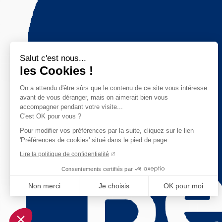
Salut c'est nous...
les Cookies !
On a attendu d'être sûrs que le contenu de ce site vous intéresse
avant de vous déranger, mais on aimerait bien vous
accompagner pendant votre visite...
C'est OK pour vous ?
Pour modifier vos préférences par la suite, cliquez sur le lien
'Préférences de cookies' situé dans le pied de page.
Lire la politique de confidentialité
Consentements certifiés par
Non merci
Je choisis
OK pour moi
Axeptio consent
Plateforme de Gestion du Consentement : Personnalisez vo