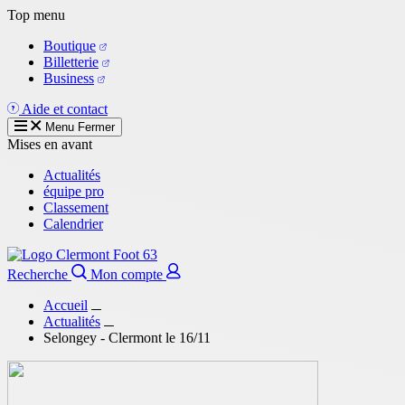
Aller
Top menu
au
Boutique
contenu
Billetterie
principal
Business
Aide et contact
Menu
Fermer
Mises en avant
Actualités
équipe pro
Classement
Calendrier
Recherche
Mon compte
Accueil
Actualités
Selongey - Clermont le 16/11