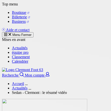
Aller
Top menu
au
Boutique
contenu
Billetterie
principal
Business
Aide et contact
Menu
Fermer
Mises en avant
Actualités
équipe pro
Classement
Calendrier
Recherche
Mon compte
Accueil
Actualités
Sedan - Clermont : le résumé vidéo