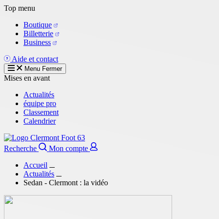
Aller
Top menu
au
Boutique
contenu
Billetterie
principal
Business
Aide et contact
Menu
Fermer
Mises en avant
Actualités
équipe pro
Classement
Calendrier
Recherche
Mon compte
Accueil
Actualités
Sedan - Clermont : la vidéo