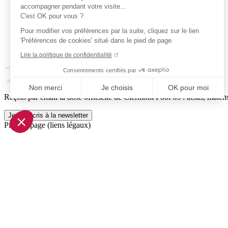
accompagner pendant votre visite...
C'est OK pour vous ?
Pour modifier vos préférences par la suite, cliquez sur le lien
'Préférences de cookies' situé dans le pied de page.
Lire la politique de confidentialité
Consentements certifiés par
Non merci
Je choisis
OK pour moi
Reçois par email ta dose officielle de Clermont Foot 63 : actus, matchs
Axeptio consent
Plateforme de Gestion du Consentement : Personnalisez vo
Je m'inscris à la newsletter
Pied de page (liens légaux)
Notre plateforme vous permet d'adapter et de gérer vos param
© 2026 Clermont Foot 63
Présentation Générale
Mentions légales
Politique de confidentialité
Plan du site
Accessibilité: Partiellement conforme
Conditions générales de vente
Gestion des cookies
Réalisé par