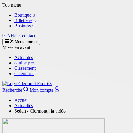
Aller
Top menu
au
Boutique
contenu
Billetterie
principal
Business
Aide et contact
Menu
Fermer
Mises en avant
Actualités
équipe pro
Classement
Calendrier
Recherche
Mon compte
Accueil
Actualités
Sedan - Clermont : la vidéo