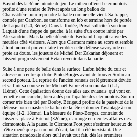
Bayod dès la 3ème minute de jeu. Le milieu offensif clermontois
profite d'une remise de Privat après un long ballon de
Chaussidière pour reprendre la balle comme elle vient. Sa frappe,
contrée par Cambon, se transforme en lob et termine hors de portée
de Laquait (1-0, 3ème). Dans la foulée, Privat sollicite à son tour
Laquait d'une frappe du gauche, à la suite d'un contre initié par
Alessandrini. Mais la belle détente de Bertrand Laquait sauve les
meubles côté visiteurs. Alors que Clermont mène au score et semble
à tout moment pouvoir faire trembler cette défense savoyarde en
proie au doute, les joueurs de Michel Der Zakarian déjouent et
laissent progressivement Evian revenir dans la partie.
Suite à une perte de balle dans la surface, Lafon hérite du cuir et
adresse un centre qui lobe Pinto-Borges avant de trouver Sorlin au
second poteau. La reprise de l'ancien rennais est légèrement déviée
et va finir sa course entre Michaël Fabre et son montant (1-1,
11ème). Cette égalisation donne des ailes aux evianais, qui vont en
remettre une couche, bien aidés par l'apathie des clermontois. Sur un
corner très bien tiré par Bouby, Bérigaud profite de la passivité de la
défense pour smasher le ballon de la tête et donner l'avantage à son
équipe (1-2, 18ème). La blessure de Pinto-Borges, contraint de
laisser sa place à Erichot (32ème), n'arrange en rien les affaires des
clermontois. A la pause, le Clermont Foot peut s'estimer heureux de
n'être mené que par un but d'écart, tant il a été inexistant. Une
situation paradoxale alors qu'il avait tout fait, dès les premières