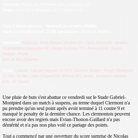
Clermont
:
Bayod (3'), Perrinelle (49'), Privat (59' sp).
Evian
:
Sorlin (11'), Berigaud (18'), Cambon (74').
Ligue 2
(9ème journée) - Vendredi 1er octobre (20h00).
Stade Gabriel-Montpied - 3 730 spectateurs -
Arbitre M. Bastien.
Clermont :
Fabre (c) - Pinto-Borges (Erichot 32'), Salze, Perrinelle, Moullec -
Chaussidière (Sauvadet 46'), Ekobo (Lubasa 79') - Alessandrini
, Bayod
,
Haquin - Privat
.
Entr: M. Der Zakarian.
Evian
:
Laquait - Lacour, Angoula (c) (57'), Cambon, Bouby
- Pouye (Djadjedje
71' 83'), Tie Bie, Lafon (Rippert 59', M'Boup 82'), Sorlin - Berigaud, Adnane.
Entr. : B. Casoni.
Une pluie de buts s'est abattue ce vendredi sur le Stade Gabriel-
Montpied dans un match à suspens, au terme duquel Clermont n'a
pu prendre qu'un seul point après avoir terminé à 11 contre 9 et
manqué le penalty de la dernière chance. Les clermontois peuvent
encore avoir des regrets mais Evian-Thonon-Gaillard n'a pas
démérité et n'a pas non plus volé ce partage des points.
Tout a commencé par une ouverture du score surprise de Nicolas