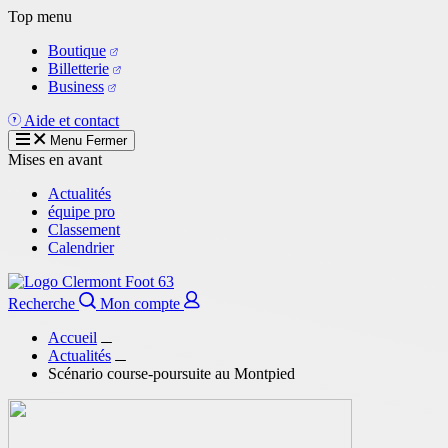
Aller
Top menu
au
Boutique
contenu
Billetterie
principal
Business
Aide et contact
Menu
Fermer
Mises en avant
Actualités
équipe pro
Classement
Calendrier
Recherche
Mon compte
Accueil
Actualités
Scénario course-poursuite au Montpied