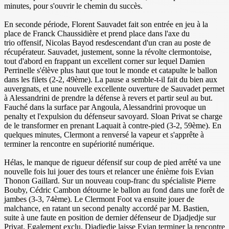
minutes, pour s'ouvrir le chemin du succès.
En seconde période, Florent Sauvadet fait son entrée en jeu à la
place de Franck Chaussidière et prend place dans l'axe du
trio offensif, Nicolas Bayod resdescendant d'un cran au poste de
récupérateur. Sauvadet, justement, sonne la révolte clermontoise,
tout d'abord en frappant un excellent corner sur lequel Damien
Perrinelle s'élève plus haut que tout le monde et catapulte le ballon
dans les filets (2-2, 49ème). La pause a semble-t-il fait du bien aux
auvergnats, et une nouvelle excellente ouverture de Sauvadet permet
à Alessandrini de prendre la défense à revers et partir seul au but.
Fauché dans la surface par Angoula, Alessandrini provoque un
penalty et l'expulsion du défenseur savoyard. Sloan Privat se charge
de le transformer en prenant Laquait à contre-pied (3-2, 59ème). En
quelques minutes, Clermont a renversé la vapeur et s'apprête à
terminer la rencontre en supériorité numérique.
Hélas, le manque de rigueur défensif sur coup de pied arrêté va une
nouvelle fois lui jouer des tours et relancer une énième fois Evian
Thonon Gaillard. Sur un nouveau coup-franc du spécialiste Pierre
Bouby, Cédric Cambon détourne le ballon au fond dans une forêt de
jambes (3-3, 74ème). Le Clermont Foot va ensuite jouer de
malchance, en ratant un second penalty accordé par M. Bastien,
suite à une faute en position de dernier défenseur de Djadjedje sur
Privat. Egalement exclu, Djadjedje laisse Evian terminer la rencontre