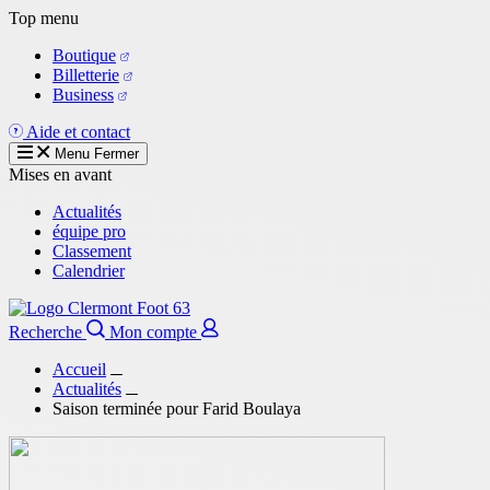
Aller
Top menu
au
Boutique
contenu
Billetterie
principal
Business
Aide et contact
Menu
Fermer
Mises en avant
Actualités
équipe pro
Classement
Calendrier
Recherche
Mon compte
Accueil
Actualités
Saison terminée pour Farid Boulaya