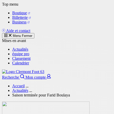
Aller
Top menu
au
Boutique
contenu
Billetterie
principal
Business
Aide et contact
Menu
Fermer
Mises en avant
Actualités
équipe pro
Classement
Calendrier
Recherche
Mon compte
Accueil
Actualités
Saison terminée pour Farid Boulaya