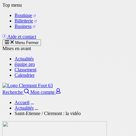
Aller
Top menu
au
Boutique
contenu
Billetterie
principal
Business
Aide et contact
Menu
Fermer
Mises en avant
Actualités
équipe pro
Classement
Calendrier
Recherche
Mon compte
Accueil
Actualités
Saint-Etienne / Clermont : la vidéo