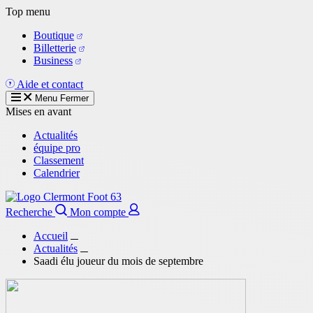
Aller
Top menu
au
Boutique
contenu
Billetterie
principal
Business
Aide et contact
Menu
Fermer
Mises en avant
Actualités
équipe pro
Classement
Calendrier
Recherche
Mon compte
Accueil
Actualités
Saadi élu joueur du mois de septembre