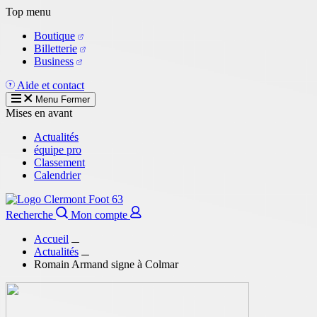
Aller
Top menu
au
Boutique
contenu
Billetterie
principal
Business
Aide et contact
Menu
Fermer
Mises en avant
Actualités
équipe pro
Classement
Calendrier
Recherche
Mon compte
Accueil
Actualités
Romain Armand signe à Colmar