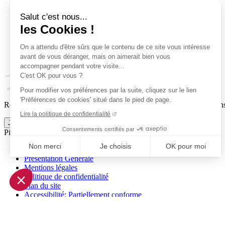
Salut c'est nous...
les Cookies !
On a attendu d'être sûrs que le contenu de ce site vous intéresse
avant de vous déranger, mais on aimerait bien vous
accompagner pendant votre visite...
C'est OK pour vous ?
Pour modifier vos préférences par la suite, cliquez sur le lien
'Préférences de cookies' situé dans le pied de page.
Reçois par email ta dose officielle de Clermont Foot 63 : actus, matchs
Lire la politique de confidentialité
Je m'inscris à la newsletter
Consentements certifiés par
Pied de page (liens légaux)
Non merci
Je choisis
OK pour moi
© 2026 Clermont Foot 63
Présentation Générale
Axeptio consent
Mentions légales
Plateforme de Gestion du Consentement : Personnalisez vo
Politique de confidentialité
Plan du site
Notre plateforme vous permet d'adapter et de gérer vos param
Accessibilité: Partiellement conforme
Conditions générales de vente
Gestion des cookies
Réalisé par