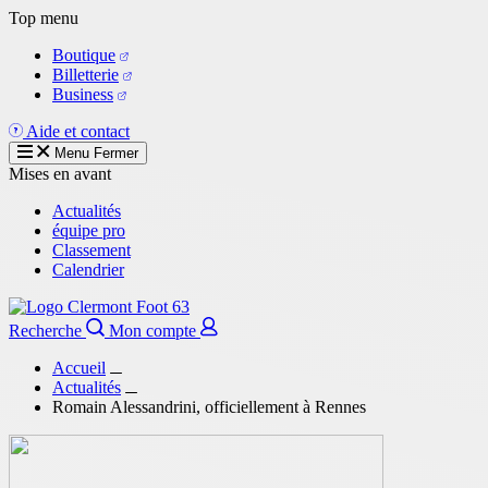
Aller
Top menu
au
Boutique
contenu
Billetterie
principal
Business
Aide et contact
Menu
Fermer
Mises en avant
Actualités
équipe pro
Classement
Calendrier
Recherche
Mon compte
Accueil
Actualités
Romain Alessandrini, officiellement à Rennes