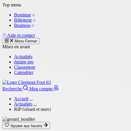
Aller
Top menu
au
Boutique
contenu
Billetterie
principal
Business
Aide et contact
Menu
Fermer
Mises en avant
Actualités
équipe pro
Classement
Calendrier
Recherche
Mon compte
Accueil
Actualités
RIP Gérard et merci
Ajouter aux favoris