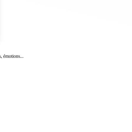
s Options
, émotions...
ètres de confidentialité, en garantissant la conformité avec le