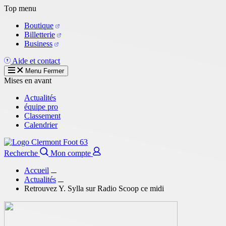
Aller
Top menu
au
Boutique
contenu
Billetterie
principal
Business
Aide et contact
Menu
Fermer
Mises en avant
Actualités
équipe pro
Classement
Calendrier
Recherche
Mon compte
Accueil
Actualités
Retrouvez Y. Sylla sur Radio Scoop ce midi