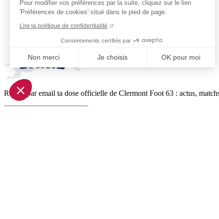
Pour modifier vos préférences par la suite, cliquez sur le lien
'Préférences de cookies' situé dans le pied de page.
Lire la politique de confidentialité
Consentements certifiés par
Non merci
Je choisis
OK pour moi
Axeptio consent
Plateforme de Gestion du Consentement : Personnalisez vo
Reçois par email ta dose officielle de Clermont Foot 63 : actus, matchs
Notre plateforme vous permet d'adapter et de gérer vos param
Je m'inscris à la newsletter
Pied de page (liens légaux)
© 2026 Clermont Foot 63
Présentation Générale
Mentions légales
Politique de confidentialité
Plan du site
Accessibilité: Partiellement conforme
Conditions générales de vente
Gestion des cookies
Réalisé par