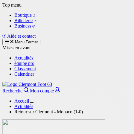
Aller
Top menu
au
Boutique
contenu
Billetterie
principal
Business
Aide et contact
Menu
Fermer
Mises en avant
Actualités
équipe pro
Classement
Calendrier
Recherche
Mon compte
Accueil
Actualités
Retour sur Clermont - Monaco (1-0)