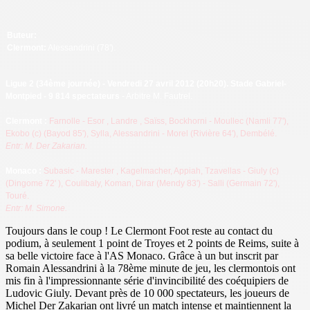
Buteur:
Clermont:
Alessandrini (78').
Ligue 2 (34ème journée
) - Vendredi 27 avril 2012 (20h20). Stade Gabriel-
Montpied - 9 814 spectateurs
- Arbitre M. Fautrel.
Cl
ermont :
Farnolle - Esor
, Landre
, Saïss, Bockhorni - Moullec (Namli 77'),
Ekobo (c) (Bayod 85'), Sylla, Alessandrini - Morel (Rivière 64'), Dembélé.
Entr: M. Der Zakarian.
Monaco
:
Subasic - Marester
, Kagelmacher, Appiah, Tzavellas - Giuly (c)
(Dingome 72'
), Coulibaly, Koman, Dirar (Mendy 83') - Salli (Germain 72'),
Touré.
Entr: M. Simone.
Toujours dans le coup ! Le Clermont Foot reste au contact du
podium, à seulement 1 point de Troyes et 2 points de Reims, suite à
sa belle victoire face à l'AS Monaco. Grâce à un but inscrit par
Romain Alessandrini à la 78ème minute de jeu, les clermontois ont
mis fin à l'impressionnante série d'invincibilité des coéquipiers de
Ludovic Giuly. Devant près de 10 000 spectateurs, les joueurs de
Michel Der Zakarian ont livré un match intense et maintiennent la