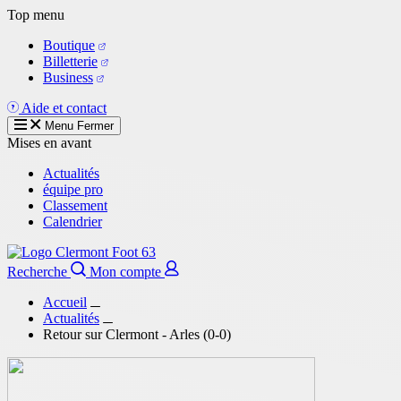
Aller
Top menu
au
Boutique
contenu
Billetterie
principal
Business
Aide et contact
Menu
Fermer
Mises en avant
Actualités
équipe pro
Classement
Calendrier
Recherche
Mon compte
Accueil
Actualités
Retour sur Clermont - Arles (0-0)