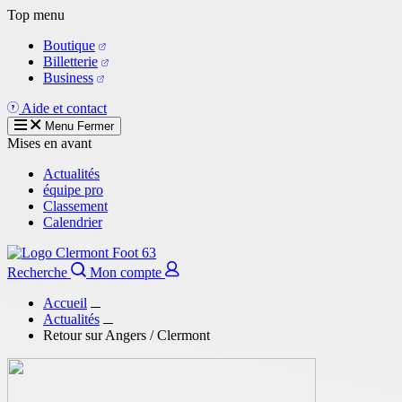
Aller
Top menu
au
Boutique
contenu
Billetterie
principal
Business
Aide et contact
Menu
Fermer
Mises en avant
Actualités
équipe pro
Classement
Calendrier
Recherche
Mon compte
Accueil
Actualités
Retour sur Angers / Clermont