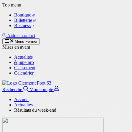
Aller
Top menu
au
Boutique
contenu
Billetterie
principal
Business
Aide et contact
Menu
Fermer
Mises en avant
Actualités
équipe pro
Classement
Calendrier
Recherche
Mon compte
Accueil
Actualités
Résultats du week-end