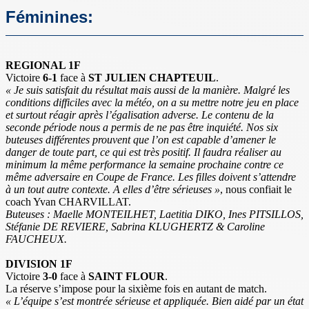
Féminines:
REGIONAL 1F
Victoire
6-1
face à
ST JULIEN CHAPTEUIL
.
« Je suis satisfait du résultat mais aussi de la manière. Malgré les
conditions difficiles avec la météo, on a su mettre notre jeu en place
et surtout réagir après l’égalisation adverse. Le contenu de la
seconde période nous a permis de ne pas être inquiété. Nos six
buteuses différentes prouvent que l’on est capable d’amener le
danger de toute part, ce qui est très positif. Il faudra réaliser au
minimum la même performance la semaine prochaine contre ce
même adversaire en Coupe de France. Les filles doivent s’attendre
à un tout autre contexte. A elles d’être sérieuses »
, nous confiait le
coach Yvan CHARVILLAT.
Buteuses : Maelle MONTEILHET, Laetitia DIKO, Ines PITSILLOS,
Stéfanie DE REVIERE, Sabrina KLUGHERTZ & Caroline
FAUCHEUX.
DIVISION 1F
Victoire
3-0
face à
SAINT FLOUR
.
La réserve s’impose pour la sixième fois en autant de match.
« L’équipe s’est montrée sérieuse et appliquée. Bien aidé par un état