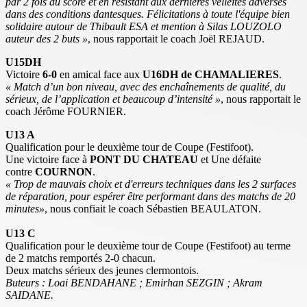
par 2 fois au score et en résistant aux dernières velléités adverses
dans des conditions dantesques. Félicitations à toute l'équipe bien
solidaire autour de Thibault ESA et mention à Silas LOUZOLO
auteur des 2 buts »
, nous rapportait le coach Joël REJAUD.
U15DH
Victoire
6-0
en amical face aux
U16DH de CHAMALIERES
.
« Match d’un bon niveau, avec des enchaînements de qualité, du
sérieux, de l’application et beaucoup d’intensité »
, nous rapportait le
coach Jérôme FOURNIER.
U13 A
Qualification pour le deuxième tour de Coupe (Festifoot).
Une victoire face à
PONT DU CHATEAU
et Une défaite
contre
COURNON
.
« Trop de mauvais choix et d'erreurs techniques dans les 2 surfaces
de réparation, pour espérer être performant dans des matchs de 20
minutes»
, nous confiait le coach Sébastien BEAULATON.
U13 C
Qualification pour le deuxième tour de Coupe (Festifoot) au terme
de 2 matchs remportés 2-0 chacun.
Deux matchs sérieux des jeunes clermontois.
Buteurs : Loai BENDAHANE ; Emirhan SEZGIN ; Akram
SAIDANE.