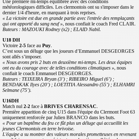
Une première mi-temps équilibrée avec des conditions
météorologiques difficiles. Les clermontois ont su s'imposer dans le
dernier 1/4 d'heure, en marquant à trois reprises.
« La victoire est due en grande partie avec l'entrée des remplaçants
qui ont apporté du sang neuf »
, nous confiait le coach Fred CLAIR.
Buteurs : MAZOUKI Rodney (x2) ; ELAID Nabil.
U18 DH
Victoire
2-5
face au
Puy
.
C’est sous un déluge que les joueurs d’Emmanuel DESGEORGES
sont allés s’imposer.
« Nous avons pris 2 buts en deuxième mi-temps. Les deux équipes
ont eu du courage avec de telles conditions climatiques »
, nous
confiait le coach Emmanuel DESGEORGES.
Buteurs : TEIXEIRA Bryan (3’) ; RIBEIRO Miguel (6’) ;
BENDAKAK Ilyes (20’) ; LOETITIA Alessandro (55’) ; ELHAMRI
Selmane (75’).
U16DH
Match nul
2-2
face à
BRIVES CHARENSAC
.
Première apparition de cinq U15 dans l'équipe du Clermont Foot 63
uniquement renforcée par Julien BRANCO dans les buts.
« Pour un baptême du feu ce fût plus un déluge qui accueillit les
jeunes Clermontois en terre brivoise.
L'équipe a su montrer des valeurs morales prometteuses en revenant