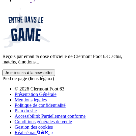
Reçois par email ta dose officielle de Clermont Foot 63 : actus,
matchs, émotions...
Je m'inscris à la newsletter
Pied de page (liens légaux)
© 2026 Clermont Foot 63
Présentation Générale
Mentions légales
Politique de confidentialité
Plan du site
Accessibilité: Partiellement conforme
Conditions générales de vente
Gestion des cookies
Réalisé par