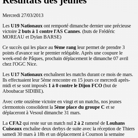
Résultats des jeunes
Mercredi 27/03/2013
Les
U19 Nationaux
ont remporté dimanche dernier une précieuse
victoire
2 buts à 1 contre l'AS Cannes
. (buts de Frédéric
MOREAU et Dylan BARSE)
Ce succès qui les place au
9ème rang
leur permet de prendre 3
points d'avance sur le premier relégable. Après une coupure le
week-end de Pâques, prochain déplacement le dimanche 07 avril
chez l'OGC Nice.
Les
U17 Nationaux
enchaînent les matchs durant ce mois de mars.
Ils effectuaient leur 5ème rencontre en 15 jours ce mercredi après-
midi et se sont imposés
1 à 0 contre le Dijon FCO
(but de
Aboubacar SIDIBE).
Avec cette onzième victoire en vingt et un matchs, nos jeunes
clermontois consolident la
5ème place du groupe C
et se
déplaceront à Vesoul dimanche 31 mars.
La
CFA2
qui reste sur un match nul
2 à 2
ramené de
Louhans
Cuiseaux
enchaîne deux derbys de suite avec la réception de Thiers
samedi 30 mars à 18h et un déplacement à Cournon la semaine