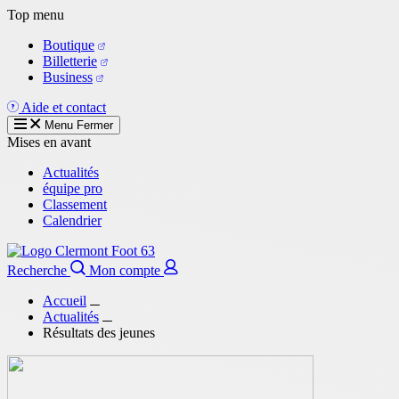
Aller
Top menu
au
Boutique
contenu
Billetterie
principal
Business
Aide et contact
Menu
Fermer
Mises en avant
Actualités
équipe pro
Classement
Calendrier
Recherche
Mon compte
Accueil
Actualités
Résultats des jeunes