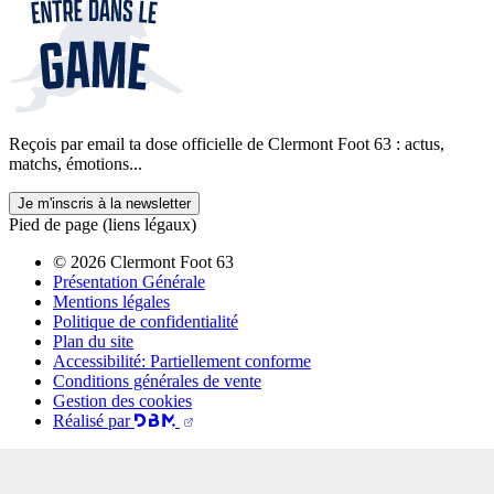
Reçois par email ta dose officielle de Clermont Foot 63 : actus,
matchs, émotions...
Je m'inscris à la newsletter
Pied de page (liens légaux)
© 2026 Clermont Foot 63
Présentation Générale
Mentions légales
Politique de confidentialité
Plan du site
Accessibilité: Partiellement conforme
Conditions générales de vente
Gestion des cookies
Réalisé par