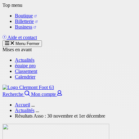
Aller
Top menu
au
Boutique
contenu
Billetterie
principal
Business
Aide et contact
Menu
Fermer
Mises en avant
Actualités
équipe pro
Classement
Calendrier
Recherche
Mon compte
Accueil
Actualités
Résultats Asso : 30 novembre et 1er décembre