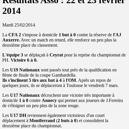
Résultats Asso : 22 et 23 février
2014
Mardi 25/02/2014
La
CFA 2
s'impose à domicile
1 but à 0
contre la réserve de
l'AJ
Auxerre.
Avec un match en retard, elle renforce un peu plus la
deuxième place du classement.
L'équipe 3
se déplaçait à
Ceyrat
pour la reprise du championnat de
PH.
Victoire 6 à 0.
Les
U19 Nationaux
sont passés tout près de la qualification en
8ème de finale de la coupe Gambardella.
Ils s'inclinent 5 tirs aux but à 4
à
l'OM
. Après un repos de
quelques jours, ils se déplaceront à Toulouse le vendredi 7 mars.
Les
U17 Nationaux
décrochent une victoire très importante à
domicile
1 à 0
contre
Annecy
qui permet aux joueurs de J.Ferreira
de s'éloigner un peu plus de la zone rouge.
Les
U17 DH
reviennent également victorieux d'un court
déplacement à
Montferrand
(
2 buts à 0
) et consolident la
deuxième place du championnat.