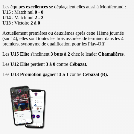
Les équipes
excellences
se déplaçaient elles aussi à Montferrand :
U15
: Match nul
0 - 0
U14
: Match nul
2 - 2
U13
: Victoire
2 à 0
Actuellement premières ou deuxièmes après cette 11ème journée
(sur 14), elles sont toutes les trois assurées de terminer dans les 4
premiers, synonyme de qualification pour les Play-Off.
Les
U15 Elite
s'inclinent
3 buts à 2
chez le leader
Chamalières.
Les
U12 Elite
perdent
3 à 0
contre
Cébazat.
Les
U13 Promotion
gagnent
3 à 1
contre
Cébazat (B).