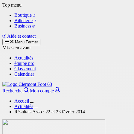
Aller
Top menu
au
Boutique
contenu
Billetterie
principal
Business
Aide et contact
Menu
Fermer
Mises en avant
Actualités
équipe pro
Classement
Calendrier
Recherche
Mon compte
Accueil
Actualités
Résultats Asso : 22 et 23 février 2014